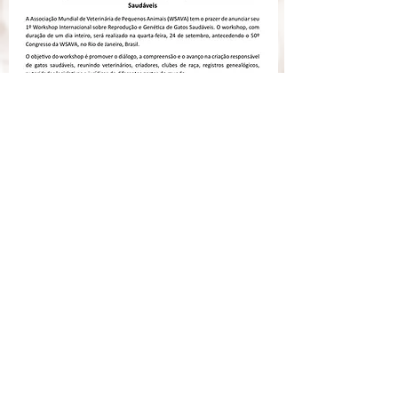
🐾 Toca do Moretti
Patrocínio: