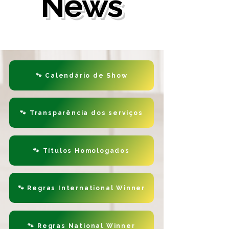
News
🐾 Calendário de Show
🐾 Transparência dos serviços
🐾 Títulos Homologados
🐾 Regras International Winner
🐾 Regras National Winner