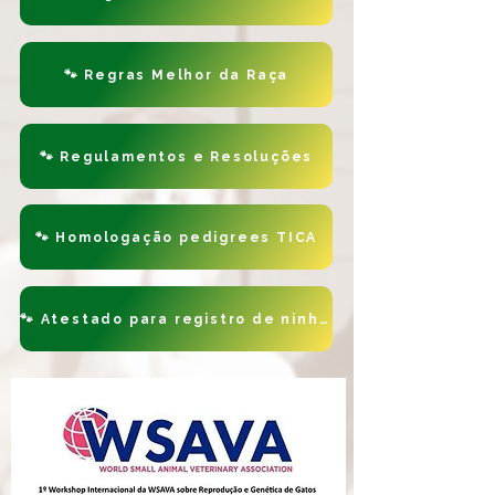
🐾 Regras Melhor da Raça
🐾 Regulamentos e Resoluções
🐾 Homologação pedigrees TICA
🐾 Atestado para registro de ninhadas
🐾 Ranking NW 2025